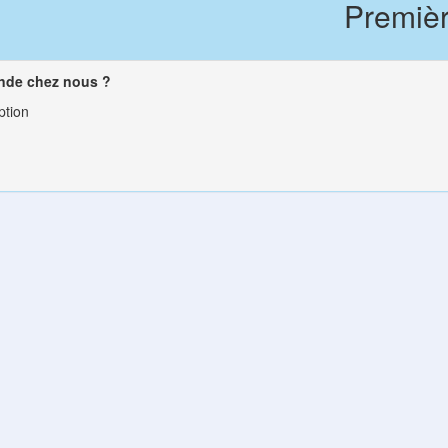
Premièr
nde chez nous ?
ption